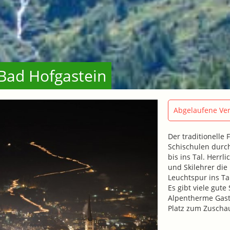
n Bad Hofgastein
Abgelaufene Ver
Der traditionelle
Schischulen durch
bis ins Tal. Herr
und Skilehrer die
Leuchtspur ins Ta
Es gibt viele gute
Alpentherme Gaste
Platz zum Zuscha