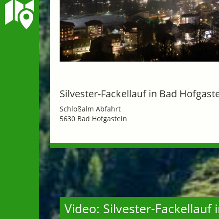
Silvester-Fackellauf in Bad Hofgast
Schloßalm Abfahrt
5630 Bad Hofgastein
Video: Silvester-Fackellauf