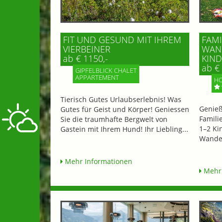
FIT UND GESUND MIT IHREM
FAMI
VIERBEINER
WAND
ab € 1150,-
IND 
ab € 
GIPFELBLICK CHALET
APPARTEMENT
HO
Tierisch Gutes Urlaubserlebnis! Was
Genieß
Gutes für Geist und Körper! Geniessen
Famili
Sie die traumhafte Bergwelt von
1–2 Ki
Gastein mit Ihrem Hund! Ihr Liebling...
Wander
Mehr Informationen
Mehr 