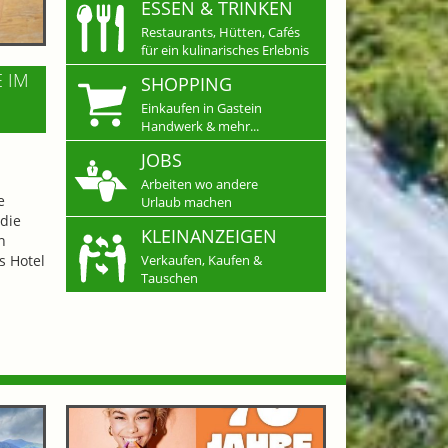
ESSEN & TRINKEN
Restaurants, Hütten, Cafés
für ein kulinarisches Erlebnis
E IM
SHOPPING
Einkaufen in Gastein
Handwerk & mehr...
JOBS
Arbeiten wo andere
e
Urlaub machen
die
KLEINANZEIGEN
n
s Hotel
Verkaufen, Kaufen &
Tauschen