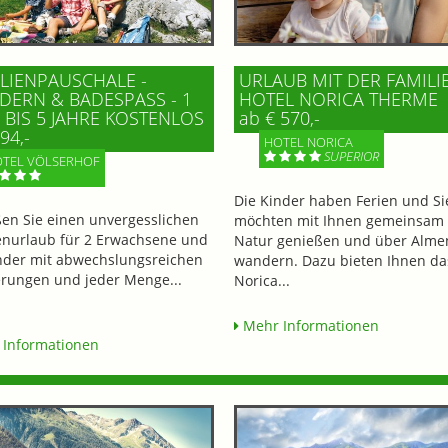
LIENPAUSCHALE -
URLAUB MIT DER FAMILI
ERN & BADESPASS - 1 K
HOTEL NORICA THERME
BIS 5 JAHRE KOSTENLOS
ab € 570,-
94,-
HOTEL NORICA
SUPERIOR
TEL VÖLSERHOF
Die Kinder haben Ferien und Si
en Sie einen unvergesslichen
möchten mit Ihnen gemeinsam 
enurlaub für 2 Erwachsene und
Natur genießen und über Alme
nder mit abwechslungsreichen
wandern. Dazu bieten Ihnen da
ungen und jeder Menge...
Norica...
Mehr Informationen
Informationen