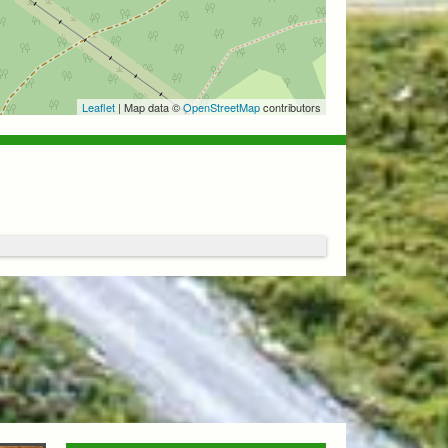
Leaflet
| Map data ©
OpenStreetMap
contributors