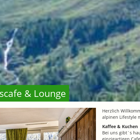
htscafe & Lounge
Herzlich Willkom
alpinen Lifestyle
Kaffee & Kuchen
Bei uns gibt´s h
einzigartigen Caf