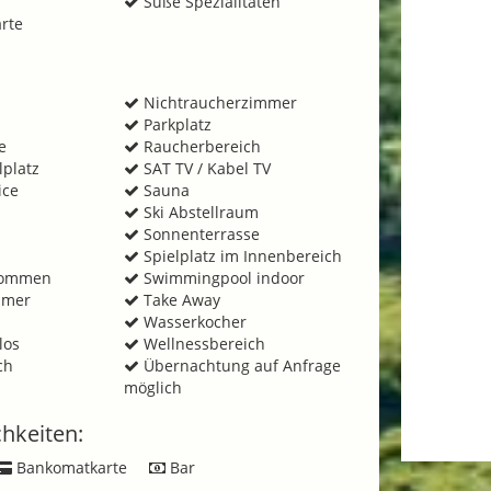
Süße Spezialitäten
rte
Nichtraucherzimmer
Parkplatz
e
Raucherbereich
lplatz
SAT TV / Kabel TV
ice
Sauna
Ski Abstellraum
Sonnenterrasse
Spielplatz im Innenbereich
lkommen
Swimmingpool indoor
mmer
Take Away
Wasserkocher
los
Wellnessbereich
ch
Übernachtung auf Anfrage
möglich
hkeiten:
Bankomatkarte
Bar