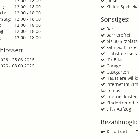
g:
12:00 - 18:00
Jause
ag:
12:00 - 18:00
Kleine Speiseka
ch:
12:00 - 18:00
Sonstiges:
stag:
12:00 - 18:00
:
12:00 - 18:00
Bar
g:
12:00 - 18:00
Barrierefrei
g:
12:00 - 18:00
bis 30 Sitzplätz
Fahrrad Einstel
hlossen:
Frühstücksserv
2026 - 25.08.2026
für Biker
2026 - 08.09.2026
Garage
Gastgarten
Haustiere wil
Internet im Zi
kostenlos
Internet kosten
Kinderfreundli
Lift / Aufzug
Bezahlmöglic
Kreditkarte