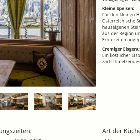
Kleine Speisen:
Für den kleinen H
Österreichische S
hauseigenen Stein
aus der Region u
Erntezeiten angep
Cremiger Eisgenu
Ein köstlicher Ei
zartschmelzendes S
ungszeiten:
Art der Küch