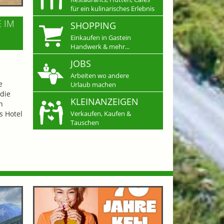
für ein kulinarisches Erlebnis
E IM
SHOPPING
Einkaufen in Gastein
Handwerk & mehr...
JOBS
Arbeiten wo andere
e
Urlaub machen
die
KLEINANZEIGEN
n
s Hotel
Verkaufen, Kaufen &
Tauschen