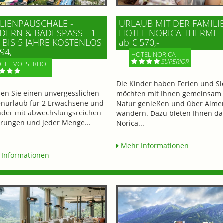
LIENPAUSCHALE -
URLAUB MIT DER FAMILI
ERN & BADESPASS - 1 K
HOTEL NORICA THERME
BIS 5 JAHRE KOSTENLOS
ab € 570,-
94,-
HOTEL NORICA
SUPERIOR
TEL VÖLSERHOF
Die Kinder haben Ferien und Si
en Sie einen unvergesslichen
möchten mit Ihnen gemeinsam 
enurlaub für 2 Erwachsene und
Natur genießen und über Alme
nder mit abwechslungsreichen
wandern. Dazu bieten Ihnen da
ungen und jeder Menge...
Norica...
Mehr Informationen
Informationen