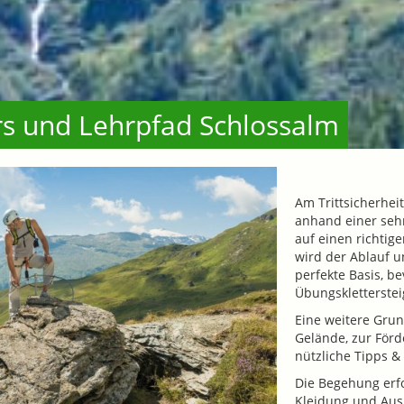
urs und Lehrpfad Schlossalm
Am Trittsicherhei
anhand einer seh
auf einen richtige
wird der Ablauf u
perfekte Basis, b
Übungskletterstei
Eine weitere Grun
Gelände, zur För
nützliche Tipps & 
Die Begehung erfo
Kleidung und Ausr