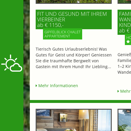
FIT UND GESUND MIT IHREM
FAMI
VIERBEINER
WAND
ab € 1150,-
IND 
ab € 
GIPFELBLICK CHALET
APPARTEMENT
HO
Tierisch Gutes Urlaubserlebnis! Was
Genieß
Gutes für Geist und Körper! Geniessen
Famili
Sie die traumhafte Bergwelt von
1–2 Ki
Gastein mit Ihrem Hund! Ihr Liebling...
Wander
Mehr Informationen
Mehr 