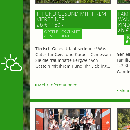
FIT UND GESUND MIT IHREM
FAMI
VIERBEINER
WAND
ab € 1150,-
IND 
ab € 
GIPFELBLICK CHALET
APPARTEMENT
HO
Tierisch Gutes Urlaubserlebnis! Was
Genieß
Gutes für Geist und Körper! Geniessen
Famili
Sie die traumhafte Bergwelt von
1–2 Ki
Gastein mit Ihrem Hund! Ihr Liebling...
Wander
Mehr Informationen
Mehr 