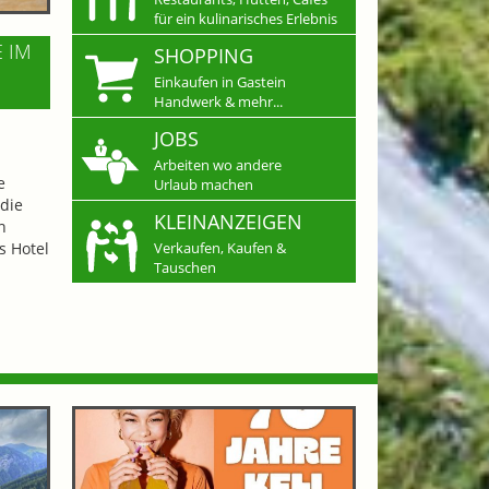
für ein kulinarisches Erlebnis
E IM
SHOPPING
Einkaufen in Gastein
Handwerk & mehr...
JOBS
Arbeiten wo andere
e
Urlaub machen
die
KLEINANZEIGEN
n
s Hotel
Verkaufen, Kaufen &
Tauschen