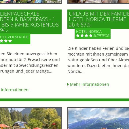
LIENPAUSCHALE -
URLAUB MIT DER FAMILI
ERN & BADESPASS - 1 K
HOTEL NORICA THERME
BIS 5 JAHRE KOSTENLOS
ab € 570,-
94,-
HOTEL NORICA
SUPERIOR
TEL VÖLSERHOF
Die Kinder haben Ferien und Si
en Sie einen unvergesslichen
möchten mit Ihnen gemeinsam 
enurlaub für 2 Erwachsene und
Natur genießen und über Alme
nder mit abwechslungsreichen
wandern. Dazu bieten Ihnen da
ungen und jeder Menge...
Norica...
Mehr Informationen
Informationen