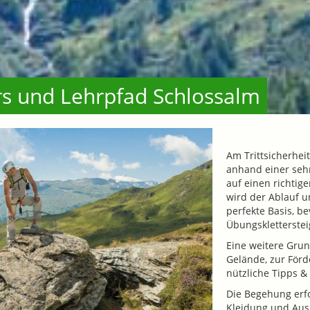
urs und Lehrpfad Schlossalm
Am Trittsicherhei
anhand einer seh
auf einen richtige
wird der Ablauf u
perfekte Basis, b
Übungskletterstei
Eine weitere Grun
Gelände, zur För
nützliche Tipps & 
Die Begehung erfo
Kleidung und Ausr