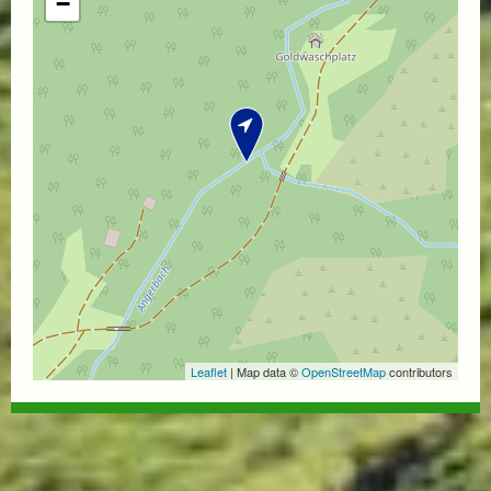
−
Leaflet
| Map data ©
OpenStreetMap
contributors