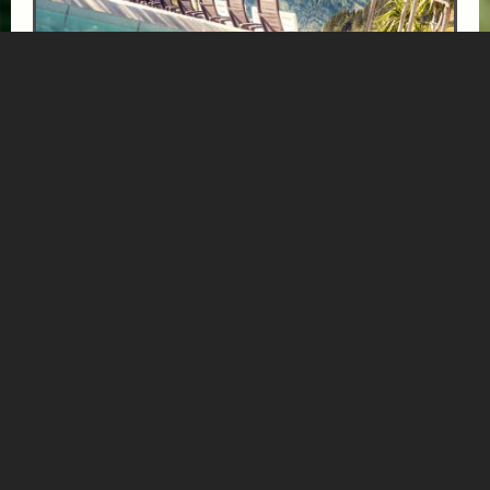
BÄRENHOF-AUSZEIT
ab € 1000,-
GESUNDHEITSZENTRUM BÄRENHOF
Einfach mal die Seele baumeln lassen, Tapetenwechsel
und Genuss - das finden Sie im Gesundheitszentrum
Bärenhof in Bad Gastein! Malerisch hoch oben...
Mehr Informationen