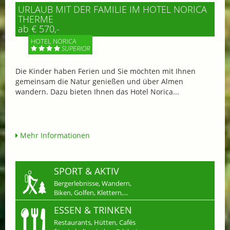
URLAUB MIT DER FAMILIE IM HOTEL NORICA
THERME
ab € 570,-
HOTEL NORICA
SUPERIOR
Die Kinder haben Ferien und Sie möchten mit Ihnen
gemeinsam die Natur genießen und über Almen
wandern. Dazu bieten Ihnen das Hotel Norica...
Mehr Informationen
SPORT & AKTIV
Bergerlebnisse, Wandern,
Biken, Golfen, Klettern,...
ESSEN & TRINKEN
Restaurants, Hütten, Cafés