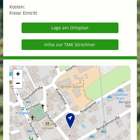
Kosten:
Freier Eintritt
Lage am Ortsplan
Infos zur TMK Strochner
+
−