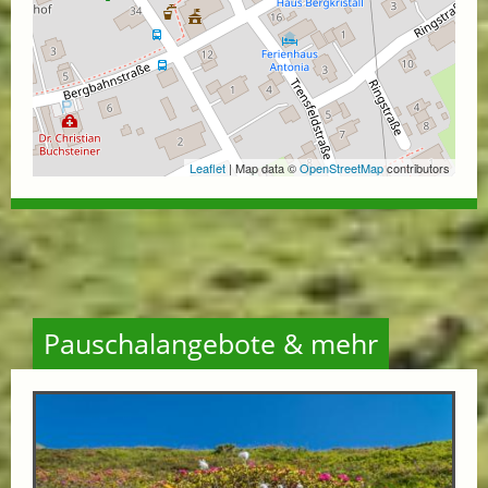
Leaflet
| Map data ©
OpenStreetMap
contributors
Pauschalangebote & mehr