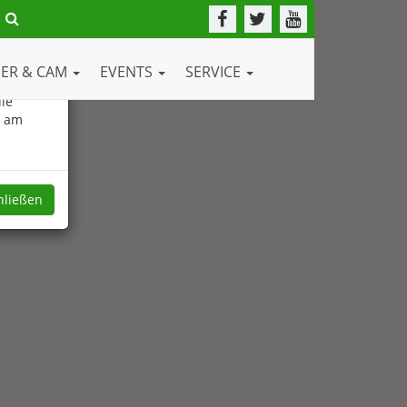
DER & CAM
EVENTS
SERVICE
ie
e am
hließen