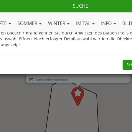
ue Gasteinertal.com Ortsplan
FTE
SOMMER
WINTER
IM TAL
INFO
BIL
en Bildschirmrand können Sie durch Anklicken des blauen Pfeils d
eauswahl öffnen. Nach erfolgter Detailauswahl werden die Objekt
 angezeigt.
Sommerkonzert der Trachtenmusikkapelle Strochner
Sc
Dorfstrasse
5632 - Dorfgastein
Mehr Informationen