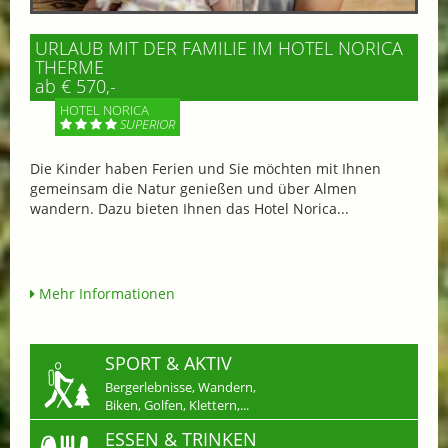
URLAUB MIT DER FAMILIE IM HOTEL NORICA
THERME
ab € 570,-
HOTEL NORICA
SUPERIOR
Die Kinder haben Ferien und Sie möchten mit Ihnen
gemeinsam die Natur genießen und über Almen
wandern. Dazu bieten Ihnen das Hotel Norica...
Mehr Informationen
SPORT & AKTIV
Bergerlebnisse, Wandern,
Biken, Golfen, Klettern,...
ESSEN & TRINKEN