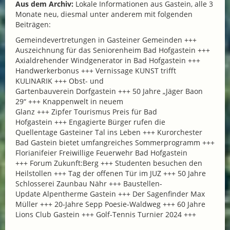
Aus dem Archiv:
Lokale Informationen aus Gastein, alle 3
Monate neu, diesmal unter anderem mit folgenden
Beiträgen:
Gemeindevertretungen in Gasteiner Gemeinden +++
Auszeichnung für das Seniorenheim Bad Hofgastein +++
Axialdrehender Windgenerator in Bad Hofgastein +++
Handwerkerbonus +++ Vernissage KUNST trifft
KULINARIK +++ Obst- und
Gartenbauverein Dorfgastein +++ 50 Jahre „Jäger Baon
29“ +++ Knappenwelt in neuem
Glanz +++ Zipfer Tourismus Preis für Bad
Hofgastein +++ Engagierte Bürger rufen die
Quellentage Gasteiner Tal ins Leben +++ Kurorchester
Bad Gastein bietet umfangreiches Sommerprogramm +++
Florianifeier Freiwillige Feuerwehr Bad Hofgastein
+++ Forum Zukunft:Berg +++ Studenten besuchen den
Heilstollen +++ Tag der offenen Tür im JUZ +++ 50 Jahre
Schlosserei Zaunbau Nähr +++ Baustellen-
Update Alpentherme Gastein +++ Der Sagenfinder Max
Müller +++ 20-Jahre Sepp Poesie-Waldweg +++ 60 Jahre
Lions Club Gastein +++ Golf-Tennis Turnier 2024 +++