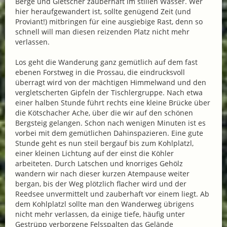
Berge und Gletscher zauberhaft im stillen Wasser. Wer
hier heraufgewandert ist, sollte genügend Zeit (und
Proviant!) mitbringen für eine ausgiebige Rast, denn so
schnell will man diesen reizenden Platz nicht mehr
verlassen.
Los geht die Wanderung ganz gemütlich auf dem fast
ebenen Forstweg in die Prossau, die eindrucksvoll
überragt wird von der mächtigen Himmelwand und den
vergletscherten Gipfeln der Tischlergruppe. Nach etwa
einer halben Stunde führt rechts eine kleine Brücke über
die Kötschacher Ache, über die wir auf den schönen
Bergsteig gelangen. Schon nach wenigen Minuten ist es
vorbei mit dem gemütlichen Dahinspazieren. Eine gute
Stunde geht es nun steil bergauf bis zum Kohlplatzl,
einer kleinen Lichtung auf der einst die Köhler
arbeiteten. Durch Latschen und knorriges Gehölz
wandern wir nach dieser kurzen Atempause weiter
bergan, bis der Weg plötzlich flacher wird und der
Reedsee unvermittelt und zauberhaft vor einem liegt. Ab
dem Kohlplatzl sollte man den Wanderweg übrigens
nicht mehr verlassen, da einige tiefe, häufig unter
Gestrüpp verborgene Felsspalten das Gelände