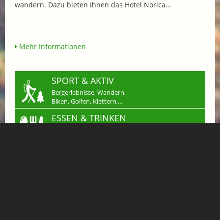
wandern. Dazu bieten Ihnen das Hotel Norica...
Mehr Informationen
SPORT & AKTIV
Bergerlebnisse, Wandern,
Biken, Golfen, Klettern,...
ESSEN & TRINKEN
Restaurants, Hütten, Cafés
für ein kulinarisches Erlebnis
SHOPPING
Einkaufen in Gastein
Handwerk & mehr...
JOBS
Arbeiten wo andere
Urlaub machen