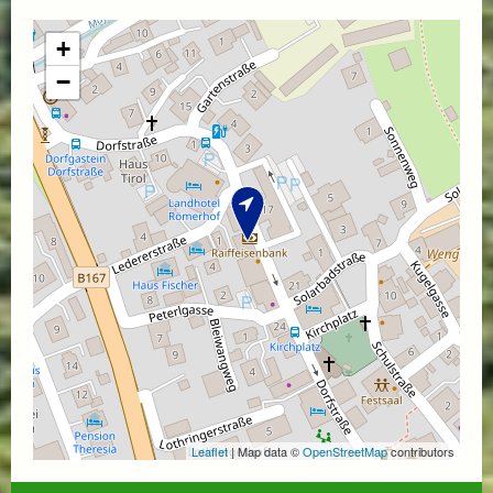
+
−
Leaflet
| Map data ©
OpenStreetMap
contributors