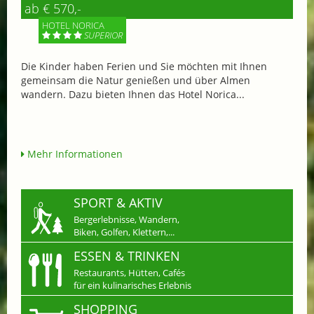
ab € 570,-
HOTEL NORICA
SUPERIOR
Die Kinder haben Ferien und Sie möchten mit Ihnen
gemeinsam die Natur genießen und über Almen
wandern. Dazu bieten Ihnen das Hotel Norica...
Mehr Informationen
SPORT & AKTIV
Bergerlebnisse, Wandern,
Biken, Golfen, Klettern,...
ESSEN & TRINKEN
Restaurants, Hütten, Cafés
für ein kulinarisches Erlebnis
SHOPPING