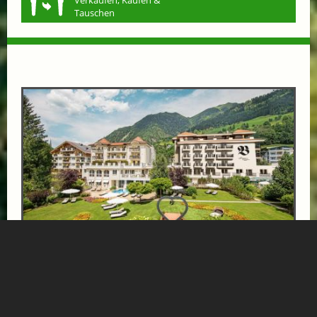
Verkaufen, Kaufen &
Tauschen
SOMMER AUSZEIT DE LUXE AB 3 ÜN 10%
ab € 558,-
VERWÖHNHOTEL BISMARCK
SUPERIOR