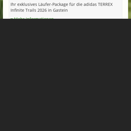
Ihr exklusives Läufer-Package für die adidas TERREX
Infinite Trails 2026 in Gastein
Mehr Informationen...
Verfügbar: 03.09.2026 - 06.09.2026
ab € 471,- pro Person
HOTEL NORICA
superior
4-Sterne Superior Hotel in Bad Hofgastein
Unverbindliche Anfrage