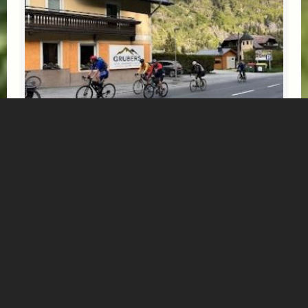
ÜBERNACHTEN IN GASTEIN AM HÖCHSTEN
PUNKT DES ALPE ADRIA RADWEGS
Direkt am Alpe-Adria-Radweg gelegen, ist GRUBERS in
Böckstein der ideale Zwischenstopp für deine Tour
Richtung Italien.
Nur 1 km vor der Tauernschleuse übernachtest du
entspannt und erreichst den Zug am nächsten Morgen
stressfrei.
Du befindest dich hier bereits am höchsten Punkt des
Alpe-Adria-Radwegs – nach der Schleuse geht es
überwiegend bergab weiter Richtung Süden.