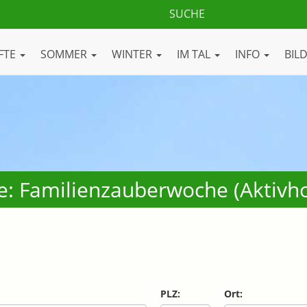
FTE
SOMMER
WINTER
IM TAL
INFO
BIL
e: Familienzauberwoche (Aktivho
PLZ:
Ort: