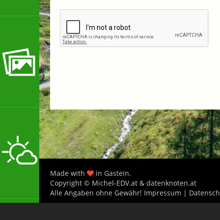
Made with
in Gastein.
Copyright © Michel-EDV.at & datenknoten.at
Alle Angaben ohne Gewähr!
Impressum
|
Datensch