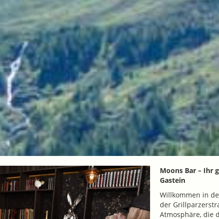
Moons Bar – Ihr 
Gastein
Willkommen in de
der Grillparzerst
Atmosphäre, die d