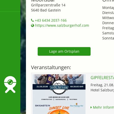
Grillparzerstraße 14
Monta
5640 Bad Gastein
Dienst
Mittwo
+43 6434 2037-166
Donner
https://www.salzburgerhof.com
Freitag
Samsta
Sonnta
Lage am Ortsplan
Veranstaltungen:
GIPFELRES
Freitag, 21.0
Hotel Salzbur
Mehr Inform