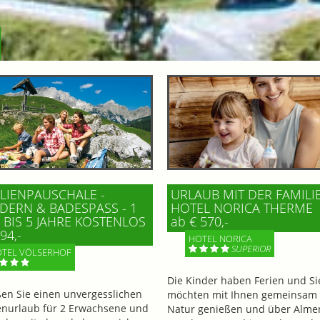
LIENPAUSCHALE -
URLAUB MIT DER FAMILI
ERN & BADESPASS - 1 K
HOTEL NORICA THERME
BIS 5 JAHRE KOSTENLOS
ab € 570,-
94,-
HOTEL NORICA
SUPERIOR
TEL VÖLSERHOF
Die Kinder haben Ferien und Si
en Sie einen unvergesslichen
möchten mit Ihnen gemeinsam 
enurlaub für 2 Erwachsene und
Natur genießen und über Alme