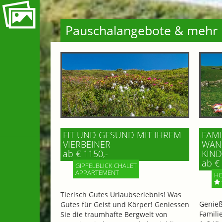
Pauschalangebote & mehr
FIT UND GESUND MIT IHREM
FAMI
VIERBEINER
WAND
ab € 1150,-
IND 
ab € 
GIPFELBLICK CHALET
APPARTEMENT
HO
Tierisch Gutes Urlaubserlebnis! Was
Genieß
Gutes für Geist und Körper! Geniessen
Famili
Sie die traumhafte Bergwelt von