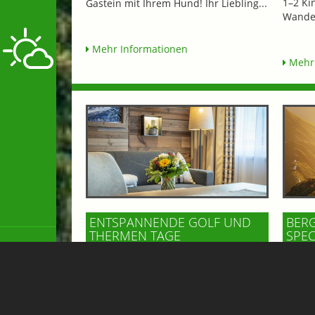
1–2 Ki
Gastein mit Ihrem Hund! Ihr Liebling...
Wander
Mehr Informationen
Mehr 
ENTSPANNENDE GOLF UND
BERG
THERMEN TAGE
SPEC
ab € 599,-
ab € 
GIPFELBLICK CHALET
HO
APPARTEMENT
Entdecken Sie Gastein von allen
Erlebe