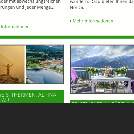
nder mit abwechslungsreichen
wandern. Dazu bieten Ihnen da
ungen und jeder Menge...
Norica...
Mehr Informationen
Informationen
E & THERMEN: ALPINA
IAL!
FELSENCAFE IM BÄRENH
765,-
BAD GASTEIN
TEL ALPINA
Hoch über dem Ortszentrum vo
n Sie den Sommer in seiner
Gastein, im Gesundheitszentru