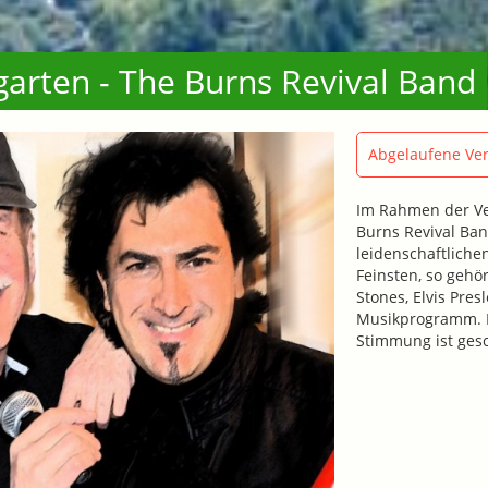
arten - The Burns Revival Band
Abgelaufene Ver
Im Rahmen der Ver
Burns Revival Ba
leidenschaftlich
Feinsten, so gehör
Stones, Elvis Pre
Musikprogramm. F
Stimmung ist geso