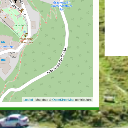
Leaflet
| Map data ©
OpenStreetMap
contributors