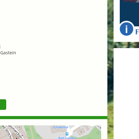
:
Gastein