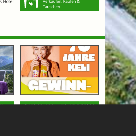
s Hotel
Verkaufen, Kaufen &
Tauschen
OF
70 JAHRE KELI - GEWINNSPIEL
GASTEINERTAL
n Bad
Keli, die österreichische Kult-
m
Limonade, feiert 70 Jahre! Zu diesem