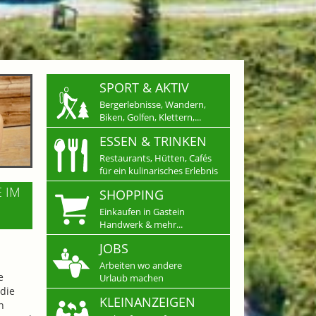
SPORT & AKTIV
Bergerlebnisse, Wandern,
Biken, Golfen, Klettern,...
ESSEN & TRINKEN
Restaurants, Hütten, Cafés
für ein kulinarisches Erlebnis
E IM
SHOPPING
Einkaufen in Gastein
Handwerk & mehr...
JOBS
Arbeiten wo andere
e
Urlaub machen
die
KLEINANZEIGEN
n