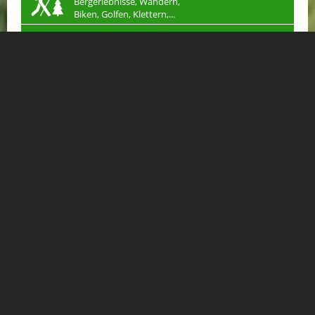
Bergerlebnisse, Wandern,
Biken, Golfen, Klettern,...
ESSEN & TRINKEN
Restaurants, Hütten, Cafés
für ein kulinarisches Erlebnis
SHOPPING
Einkaufen in Gastein
Handwerk & mehr...
JOBS
Arbeiten wo andere
Urlaub machen
KLEINANZEIGEN
Verkaufen, Kaufen &
Tauschen