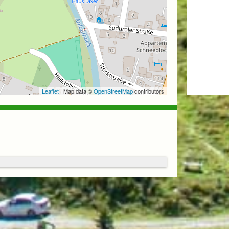
Leaflet
| Map data ©
OpenStreetMap
contributors