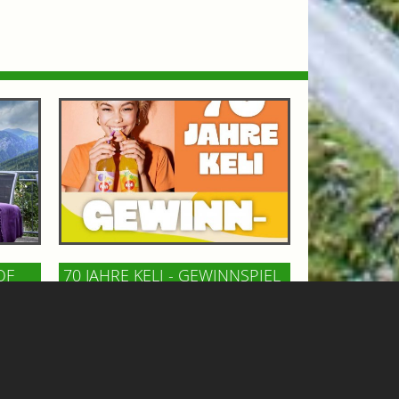
OF
70 JAHRE KELI - GEWINNSPIEL
GASTEINERTAL
n Bad
Keli, die österreichische Kult-
m
Limonade, feiert 70 Jahre! Zu diesem
ncafé
Anlaß gibt´s ein tolles Wochenende
und
für 2 Personen mit Hotelaufenthalt,