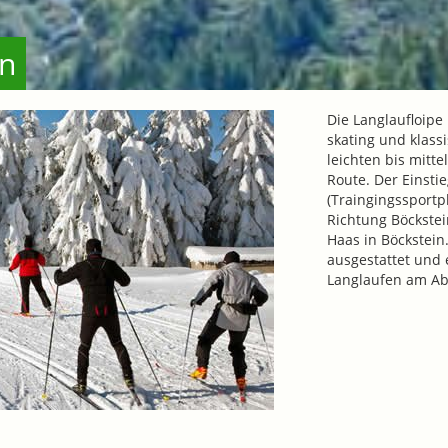
in
Die Langlaufloipe
skating und klass
leichten bis mitt
Route. Der Einsti
(Traingingssportp
Richtung Böckstei
Haas in Böckstein.
ausgestattet und 
Langlaufen am A