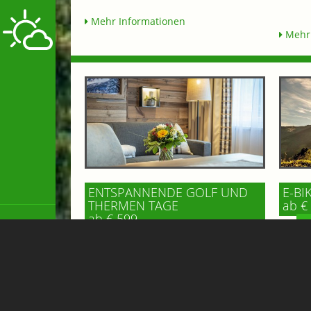
Mehr Informationen
Mehr 
ENTSPANNENDE GOLF UND
E-BI
THERMEN TAGE
ab € 
ab € 599,-
BE
GIPFELBLICK CHALET
APPARTEMENT
* 3 Üb
Entdecken Sie Gastein von allen
* 1x K
Seiten. Der 18-Loch Golfplatz, mitten
Gipflst
im Nationalpark Hohe Tauern gelegen,
dem E-