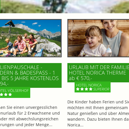
LIENPAUSCHALE -
URLAUB MIT DER FAMILI
ERN & BADESPASS - 1 K
HOTEL NORICA THERME
BIS 5 JAHRE KOSTENLOS
ab € 570,-
94,-
HOTEL NORICA
SUPERIOR
TEL VÖLSERHOF
Die Kinder haben Ferien und Si
en Sie einen unvergesslichen
möchten mit Ihnen gemeinsam 
enurlaub für 2 Erwachsene und
Natur genießen und über Alme
nder mit abwechslungsreichen
wandern. Dazu bieten Ihnen da
ungen und jeder Menge...
Norica...