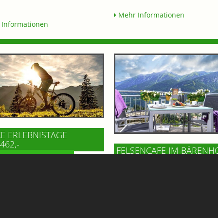
Mehr Informationen
Informationen
KE ERLEBNISTAGE
462,-
FELSENCAFE IM BÄRENH
RGHOTEL HAUSERBAUER
BAD GASTEIN
Hoch über dem Ortszentrum vo
ernachtungen mit Halbpension
Gastein, im Gesundheitszentru
affee & Kuchen im Hotel oder
Bärenhof, wartet mit dem Felse
adl * 1 Tag das Gasteinertal mit
ein echtes Highlight auf Gäste 
Bike erkunden *****