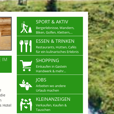
SPORT & AKTIV
Bergerlebnisse, Wandern,
Biken, Golfen, Klettern,...
ESSEN & TRINKEN
Restaurants, Hütten, Cafés
für ein kulinarisches Erlebnis
E IM
SHOPPING
Einkaufen in Gastein
Handwerk & mehr...
JOBS
Arbeiten wo andere
e
Urlaub machen
die
KLEINANZEIGEN
n
s Hotel
Verkaufen, Kaufen &
Tauschen