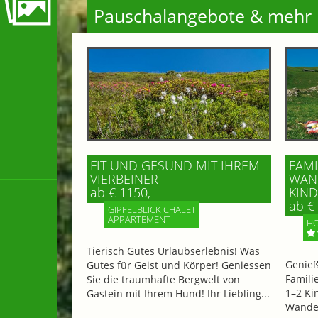
Pauschalangebote & mehr
FIT UND GESUND MIT IHREM
FAMI
VIERBEINER
WAND
ab € 1150,-
IND 
ab € 
GIPFELBLICK CHALET
APPARTEMENT
HO
Tierisch Gutes Urlaubserlebnis! Was
Genieß
Gutes für Geist und Körper! Geniessen
Famili
Sie die traumhafte Bergwelt von
1–2 Ki
Gastein mit Ihrem Hund! Ihr Liebling...
Wander