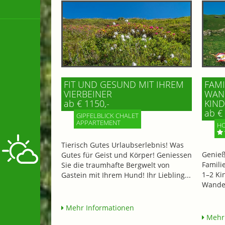
FIT UND GESUND MIT IHREM
FAMI
VIERBEINER
WAND
ab € 1150,-
IND 
ab € 
GIPFELBLICK CHALET
APPARTEMENT
HO
Tierisch Gutes Urlaubserlebnis! Was
Genieß
Gutes für Geist und Körper! Geniessen
Famili
Sie die traumhafte Bergwelt von
1–2 Ki
Gastein mit Ihrem Hund! Ihr Liebling...
Wander
Mehr Informationen
Mehr 