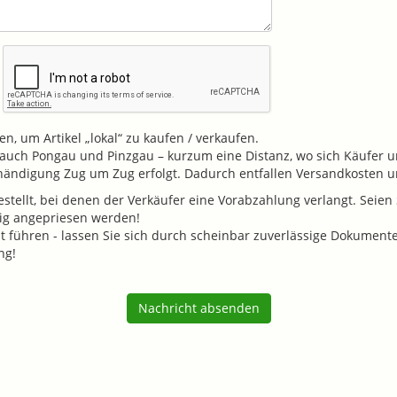
n, um Artikel „lokal“ zu kaufen / verkaufen.
v. auch Pongau und Pinzgau – kurzum eine Distanz, wo sich Käufer u
shändigung Zug um Zug erfolgt. Dadurch entfallen Versandkosten
tellt, bei denen der Verkäufer eine Vorabzahlung verlangt. Seien S
tig angepriesen werden!
führen - lassen Sie sich durch scheinbar zuverlässige Dokumente (K
ng!
Nachricht absenden