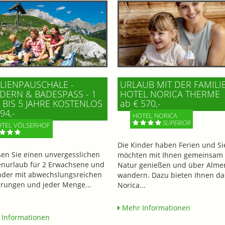
LIENPAUSCHALE -
URLAUB MIT DER FAMILI
ERN & BADESPASS - 1 K
HOTEL NORICA THERME
BIS 5 JAHRE KOSTENLOS
ab € 570,-
94,-
HOTEL NORICA
SUPERIOR
TEL VÖLSERHOF
Die Kinder haben Ferien und Si
en Sie einen unvergesslichen
möchten mit Ihnen gemeinsam 
enurlaub für 2 Erwachsene und
Natur genießen und über Alme
nder mit abwechslungsreichen
wandern. Dazu bieten Ihnen da
ungen und jeder Menge...
Norica...
Mehr Informationen
Informationen