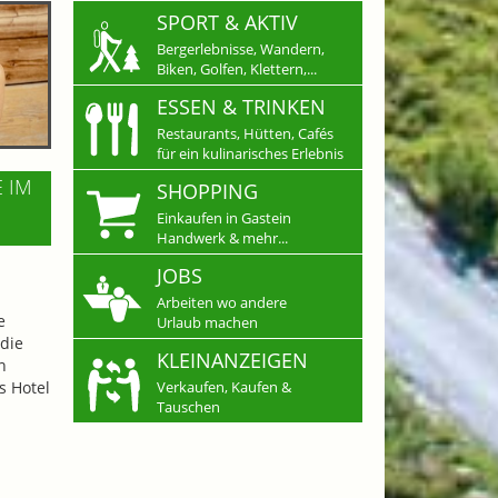
SPORT & AKTIV
Bergerlebnisse, Wandern,
Biken, Golfen, Klettern,...
ESSEN & TRINKEN
Restaurants, Hütten, Cafés
für ein kulinarisches Erlebnis
E IM
SHOPPING
Einkaufen in Gastein
Handwerk & mehr...
JOBS
Arbeiten wo andere
e
Urlaub machen
die
KLEINANZEIGEN
n
s Hotel
Verkaufen, Kaufen &
Tauschen