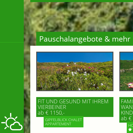
Pauschalangebote & mehr
FIT UND GESUND MIT IHREM
FAMI
VIERBEINER
WAND
ab € 1150,-
IND 
ab € 
GIPFELBLICK CHALET
APPARTEMENT
HO