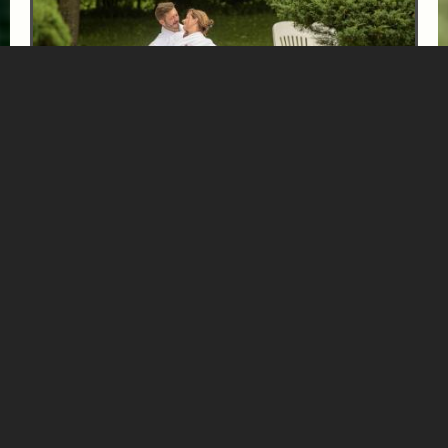
1 URLAUBSTAG GESCHENKT!
ab € 388,-
HOTEL PALACE
Verbringen Sie 5 oder 7 wunderbare Urlaubstage: wir
schenken Ihnen einen ganzen Tag dazu!
Mehr Informationen