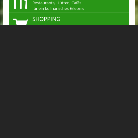
Restaurants, Hütten, Cafés
für ein kulinarisches Erlebnis
SHOPPING
Einkaufen in Gastein
Handwerk & mehr...
JOBS
Arbeiten wo andere
Urlaub machen
KLEINANZEIGEN
Verkaufen, Kaufen &
Tauschen