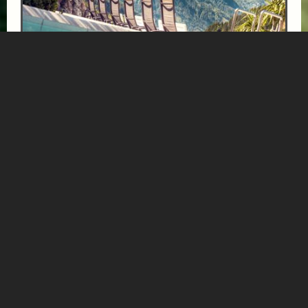
BÄRENHOF-AUSZEIT
ab € 1000,-
GESUNDHEITSZENTRUM BÄRENHOF
Einfach mal die Seele baumeln lassen, Tapetenwechsel
und Genuss - das finden Sie im Gesundheitszentrum
Bärenhof in Bad Gastein! Malerisch hoch oben...
Mehr Informationen