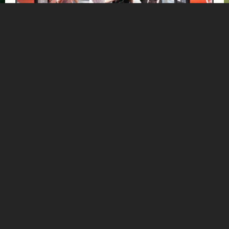
INFINITE TRAIL BALANCE SUPERIOR
ab € 471,-
HOTEL NORICA
SUPERIOR
Ihr exklusives Läufer-Package für die adidas TERREX
Infinite Trails 2026 in Gastein
Mehr Informationen