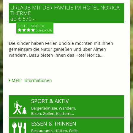
URLAUB MIT DER FAMILIE IM HOTEL NORICA
THERME
ab € 570,-
HOTEL NORICA
SUPERIOR
Die Kinder haben Ferien und Sie möchten mit Ihnen
gemeinsam die Natur genießen und über Almen
wandern. Dazu bieten Ihnen das Hotel Norica...
Mehr Informationen
SPORT & AKTIV
Bergerlebnisse, Wandern,
Biken, Golfen, Klettern,...
ESSEN & TRINKEN
Restaurants, Hütten, Cafés