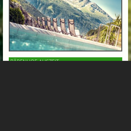
BÄRENHOF-AUSZEIT
ab € 1000,-
GESUNDHEITSZENTRUM BÄRENHOF
Einfach mal die Seele baumeln lassen, Tapetenwechsel
und Genuss - das finden Sie im Gesundheitszentrum
Bärenhof in Bad Gastein! Malerisch hoch oben...
Mehr Informationen