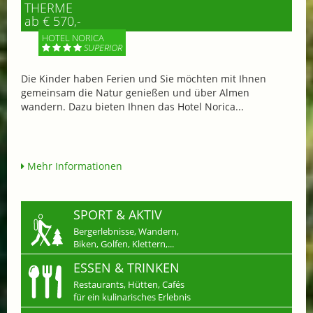
THERME
ab € 570,-
HOTEL NORICA
SUPERIOR
Die Kinder haben Ferien und Sie möchten mit Ihnen
gemeinsam die Natur genießen und über Almen
wandern. Dazu bieten Ihnen das Hotel Norica...
Mehr Informationen
SPORT & AKTIV
Bergerlebnisse, Wandern,
Biken, Golfen, Klettern,...
ESSEN & TRINKEN
Restaurants, Hütten, Cafés
für ein kulinarisches Erlebnis