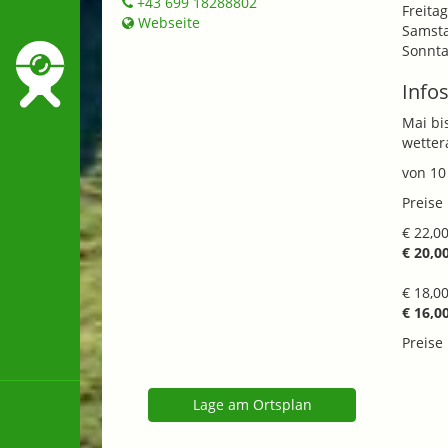
+43 699 18288802
Freitag
Webseite
Samsta
Sonnta
Infos
Mai bi
wetter
von 10
Preise
€ 22,0
€ 20,0
€ 18,0
€ 16,0
Preise
Lage am Ortsplan