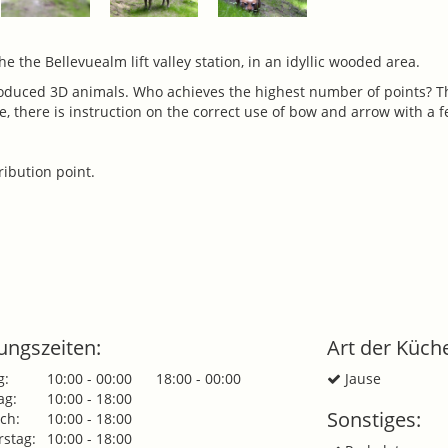
e the Bellevuealm lift valley station, in an idyllic wooded area.
produced 3D animals. Who achieves the highest number of points? T
e, there is instruction on the correct use of bow and arrow with a 
ribution point.
ungszeiten:
Art der Küch
g:
10:00 - 00:00
18:00 - 00:00
Jause
ag:
10:00 - 18:00
Sonstiges:
ch:
10:00 - 18:00
stag:
10:00 - 18:00