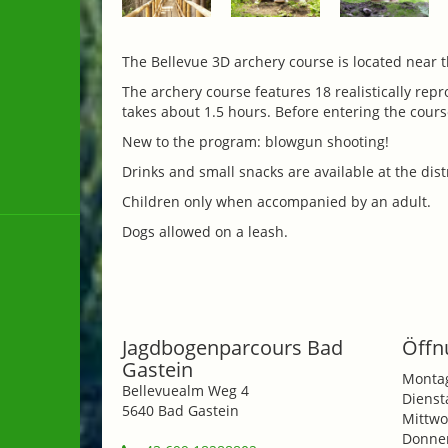
The Bellevue 3D archery course is located near th
The archery course features 18 realistically re
takes about 1.5 hours.
Before entering the cours
New to the program: blowgun shooting!
Drinks and small snacks are available at the dist
Children only when accompanied by an adult.
Dogs allowed on a leash.
Jagdbogenparcours Bad
Öffn
Gastein
Monta
Bellevuealm Weg 4
Dienst
5640 Bad Gastein
Mittwo
Donner