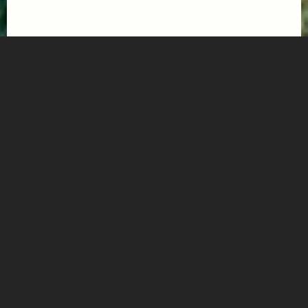
Mehr Informationen
REFRESH.DAYS I 4 NÄCHTE
ab € 954,-
DAS GOLDBERG
RECHARGE. 4 Nächte voller Entspannung. Und Erlebnis.