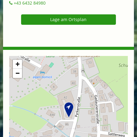
+43 6432 84980
Lage am Ortsplan
+
−