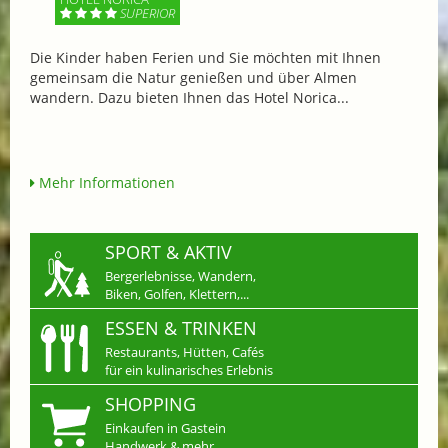
SUPERIOR
Die Kinder haben Ferien und Sie möchten mit Ihnen
gemeinsam die Natur genießen und über Almen
wandern. Dazu bieten Ihnen das Hotel Norica...
Mehr Informationen
SPORT & AKTIV
Bergerlebnisse, Wandern,
Biken, Golfen, Klettern,...
ESSEN & TRINKEN
Restaurants, Hütten, Cafés
für ein kulinarisches Erlebnis
SHOPPING
Einkaufen in Gastein
Handwerk & mehr...