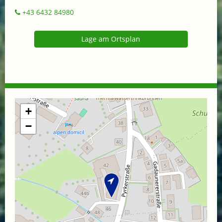
+43 6432 84980
Lage am Ortsplan
+
−