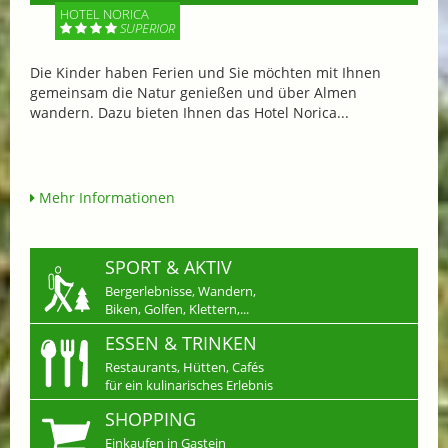
HOTEL NORICA
SUPERIOR
Die Kinder haben Ferien und Sie möchten mit Ihnen
gemeinsam die Natur genießen und über Almen
wandern. Dazu bieten Ihnen das Hotel Norica...
Mehr Informationen
SPORT & AKTIV
Bergerlebnisse, Wandern,
Biken, Golfen, Klettern,...
ESSEN & TRINKEN
Restaurants, Hütten, Cafés
für ein kulinarisches Erlebnis
SHOPPING
Einkaufen in Gastein