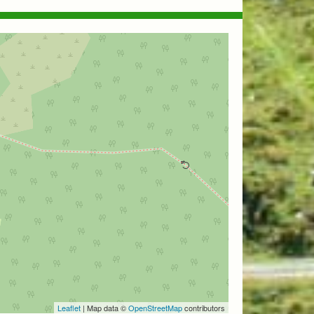
Leaflet
| Map data ©
OpenStreetMap
contributors