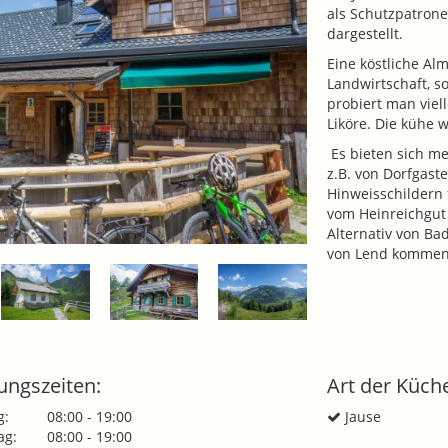
als Schutzpatrone
dargestellt.
Eine köstliche Al
Landwirtschaft, s
probiert man viel
Liköre. Die kühe 
Es bieten sich m
z.B. von Dorfgas
Hinweisschildern 
vom Heinreichgut 
Alternativ von B
von Lend kommend
ungszeiten:
Art der Küch
g:
08:00 - 19:00
Jause
ag:
08:00 - 19:00