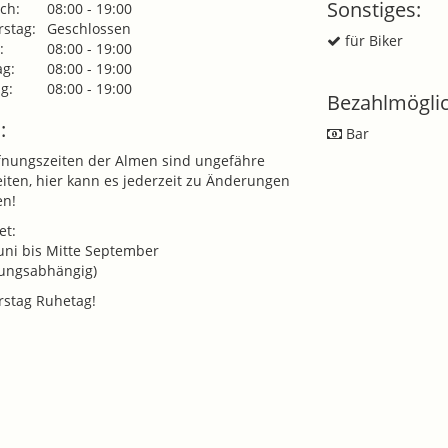
Sonstiges:
ch:
08:00 - 19:00
stag:
Geschlossen
für Biker
:
08:00 - 19:00
g:
08:00 - 19:00
g:
08:00 - 19:00
Bezahlmöglic
:
Bar
fnungszeiten der Almen sind ungefähre
eiten, hier kann es jederzeit zu Änderungen
n!
et:
uni bis Mitte September
rungsabhängig)
stag Ruhetag!