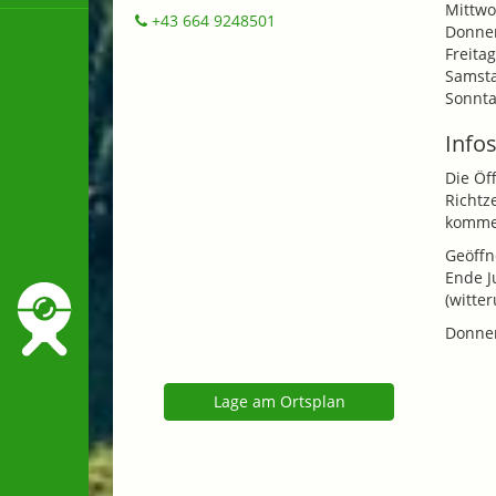
Mittwo
+43 664 9248501
Donner
Freitag
Samsta
Sonnta
Infos
Die Öf
Richtz
komme
Geöffn
Ende J
(witte
Donner
Lage am Ortsplan