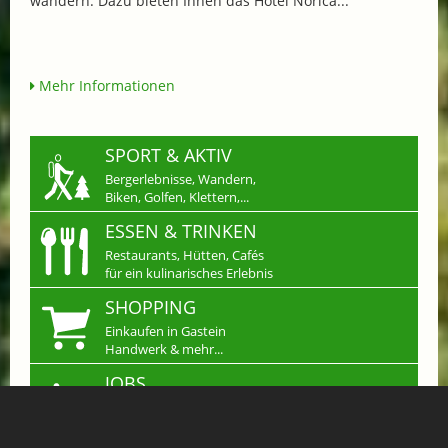
wandern. Dazu bieten Ihnen das Hotel Norica...
Mehr Informationen
SPORT & AKTIV
Bergerlebnisse, Wandern,
Biken, Golfen, Klettern,...
ESSEN & TRINKEN
Restaurants, Hütten, Cafés
für ein kulinarisches Erlebnis
SHOPPING
Einkaufen in Gastein
Handwerk & mehr...
JOBS
Arbeiten wo andere
Urlaub machen