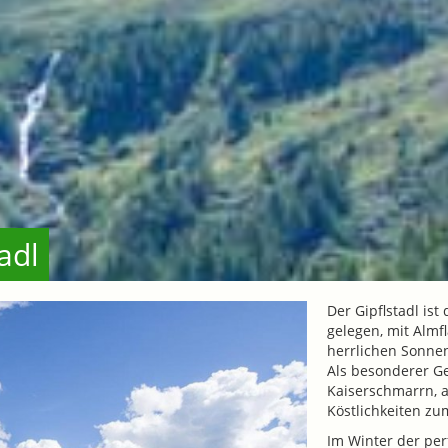
adl
Der Gipflstadl is
gelegen, mit Almf
herrlichen Sonne
Als besonderer G
Kaiserschmarrn, a
Köstlichkeiten zu
Im Winter der perf