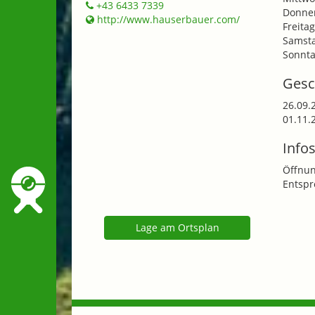
+43 6433 7339
Donner
http://www.hauserbauer.com/
Freitag
Samsta
Sonnta
Gesc
26.09.
01.11.
Infos
Öffnun
Entspr
Lage am Ortsplan