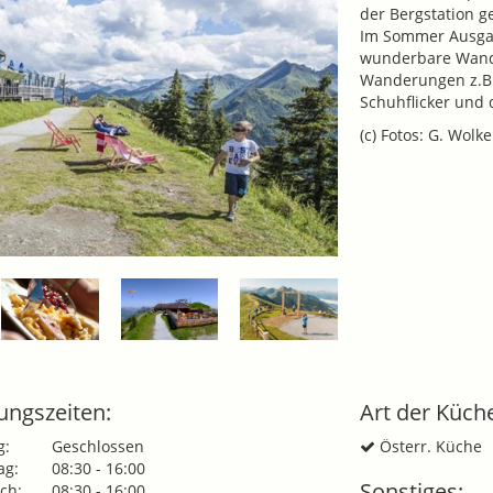
der Bergstation g
Im Sommer Ausgang
wunderbare Wande
Wanderungen z.B. 
Schuhflicker und 
(c) Fotos: G. Wolk
ungszeiten:
Art der Küch
g:
Geschlossen
Österr. Küche
ag:
08:30 - 16:00
Sonstiges:
ch:
08:30 - 16:00