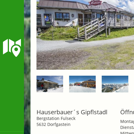
Hauserbauer´s Gipflstadl
Öffn
Bergstation Fulseck
Monta
5632 Dorfgastein
Dienst
Mittwo