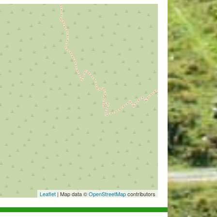
Leaflet
| Map data ©
OpenStreetMap
contributors