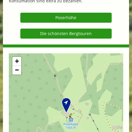
Konsumation sind extra zu bezahlen.
Poserhöhe
Die schönsten Bergtouren
+
−