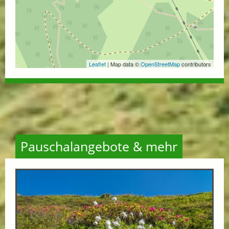
Leaflet
| Map data ©
OpenStreetMap
contributors
Pauschalangebote & mehr