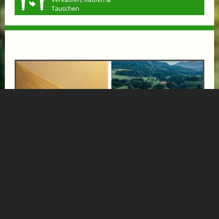
Tauschen
BERGE & THERMEN: ALPINA SPECIAL!
ab € 765,-
HOTEL ALPINA