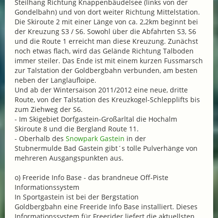
Steilhang Richtung Knappenbäudelsee (links von der
Gondelbahn) und von dort weiter Richtung Mittelstation.
Die Skiroute 2 mit einer Länge von ca. 2,2km beginnt bei
der Kreuzung S3 / S6. Sowohl über die Abfahrten S3, S6
und die Route 1 erreicht man diese Kreuzung. Zunächst
noch etwas flach, wird das Gelände Richtung Talboden
immer steiler. Das Ende ist mit einem kurzen Fussmarsch
zur Talstation der Goldbergbahn verbunden, am besten
neben der Langlaufloipe.
Und ab der Wintersaison 2011/2012 eine neue, dritte
Route, von der Talstation des Kreuzkogel-Schlepplifts bis
zum Ziehweg der S6.
- Im Skigebiet Dorfgastein-Großarltal die Hochalm
Skiroute 8 und die Bergland Route 11.
- Oberhalb des
Snowpark Gastein
in der
Stubnermulde Bad Gastein gibt´s tolle Pulverhänge von
mehreren Ausgangspunkten aus.
o) Freeride Info Base - das brandneue Off-Piste
Informationssystem
In Sportgastein ist bei der Bergstation
Goldbergbahn eine Freeride Info Base installiert. Dieses
Informationssystem für Freerider liefert die aktuellsten