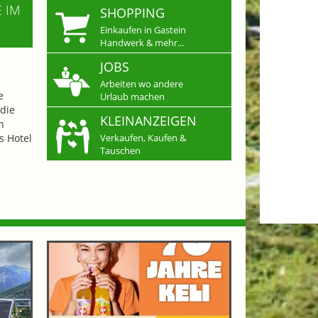
E IM
SHOPPING
Einkaufen in Gastein
Handwerk & mehr...
JOBS
Arbeiten wo andere
e
Urlaub machen
die
KLEINANZEIGEN
n
s Hotel
Verkaufen, Kaufen &
Tauschen