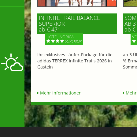
INFINITE TRAIL BALANCE
SOMM
SUPERIOR
AB 3
ab € 471,-
ab € 
HOTEL NORICA
VE
SUPERIOR
Ihr exklusives Läufer-Package für die
ab 3 Ü
adidas TERREX Infinite Trails 2026 in
% Ermä
Gastein
Sommer
Mehr Informationen
Mehr 