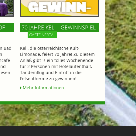
OF
70 JAHRE KELI - GEWINNSPIEL
GASTEINERTAL
n Bad
Keli, die österreichische Kult-
m
Limonade, feiert 70 Jahre! Zu diesem
ncafé
Anlaß gibt´s ein tolles Wochenende
und
für 2 Personen mit Hotelaufenthalt,
iesen
Tandemflug und Eintritt in die
Felsentherme zu gewinnen!
Mehr Informationen