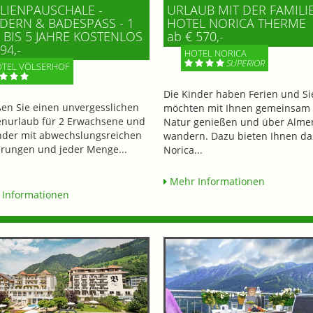
LIENPAUSCHALE -
URLAUB MIT DER FAMILI
ERN & BADESPASS - 1 K
HOTEL NORICA THERME
BIS 5 JAHRE KOSTENLOS
ab € 570,-
94,-
HOTEL NORICA
SUPERIOR
TEL VÖLSERHOF
Die Kinder haben Ferien und Si
en Sie einen unvergesslichen
möchten mit Ihnen gemeinsam 
enurlaub für 2 Erwachsene und
Natur genießen und über Alme
nder mit abwechslungsreichen
wandern. Dazu bieten Ihnen da
ungen und jeder Menge...
Norica...
Mehr Informationen
Informationen