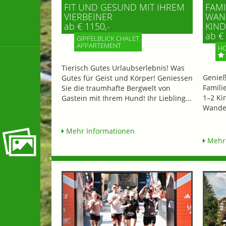
FIT UND GESUND MIT IHREM
FAMI
VIERBEINER
WAND
ab € 1150,-
IND 
ab € 
GIPFELBLICK CHALET
APPARTEMENT
HO
Tierisch Gutes Urlaubserlebnis! Was
Genieß
Gutes für Geist und Körper! Geniessen
Famili
Sie die traumhafte Bergwelt von
1–2 Ki
Gastein mit Ihrem Hund! Ihr Liebling...
Wander
Mehr Informationen
Mehr 