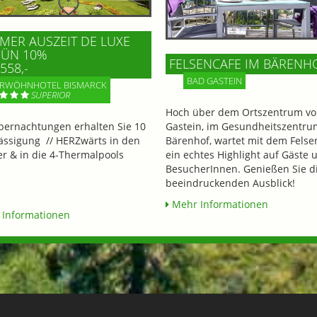
ER AUSZEIT DE LUXE
 ÜN 10%
FELSENCAFE IM BÄRENH
558,-
BAD GASTEIN
RWÖHNHOTEL BISMARCK
SUPERIOR
Hoch über dem Ortszentrum vo
bernachtungen erhalten Sie 10
Gastein, im Gesundheitszentru
ssigung // HERZwärts in den
Bärenhof, wartet mit dem Felse
 & in die 4-Thermalpools
ein echtes Highlight auf Gäste 
BesucherInnen. Genießen Sie d
beeindruckenden Ausblick!
Mehr Informationen
Informationen