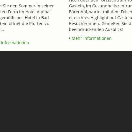
n Sie den Sommer in seiner
Gastein, im Gesundheitszentru
ten Form im Hotel Alpina!
Bärenhof, wartet mit dem Felse
gemütliches Hotel in Bad
ein echtes Highlight auf Gäste 
tein öffnet die Pforten zu
BesucherInnen. Genießen Sie d
...
beeindruckenden Ausblick!
Mehr Informationen
Informationen
Rudigier