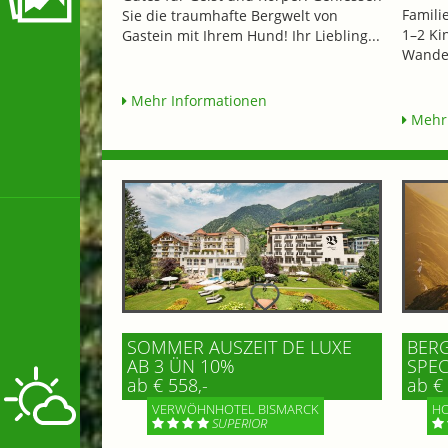
Famili
Sie die traumhafte Bergwelt von
1–2 Ki
Gastein mit Ihrem Hund! Ihr Liebling...
Wander
Mehr Informationen
Mehr 
SOMMER AUSZEIT DE LUXE
BERG
AB 3 ÜN 10%
SPEC
ab € 558,-
ab € 
VERWÖHNHOTEL BISMARCK
HO
SUPERIOR