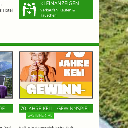
KLEINANZEIGEN
n
s Hotel
Verkaufen, Kaufen &
Tauschen
OF
70 JAHRE KELI - GEWINNSPIEL
GASTEINERTAL
n Bad
Keli, die österreichische Kult-