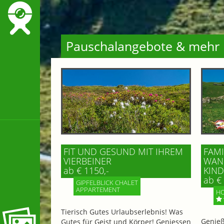
Pauschalangebote & mehr
FIT UND GESUND MIT IHREM
FAMI
VIERBEINER
WAND
ab € 1150,-
IND 
ab € 
GIPFELBLICK CHALET
APPARTEMENT
HO
Tierisch Gutes Urlaubserlebnis! Was
Genieß
Gutes für Geist und Körper! Geniessen