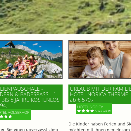
LIENPAUSCHALE -
URLAUB MIT DER FAMILI
ERN & BADESPASS - 1 K
HOTEL NORICA THERME
BIS 5 JAHRE KOSTENLOS
ab € 570,-
94,-
HOTEL NORICA
SUPERIOR
TEL VÖLSERHOF
Die Kinder haben Ferien und Si
en Sie einen unvergesslichen
möchten mit Ihnen gemeinsam 