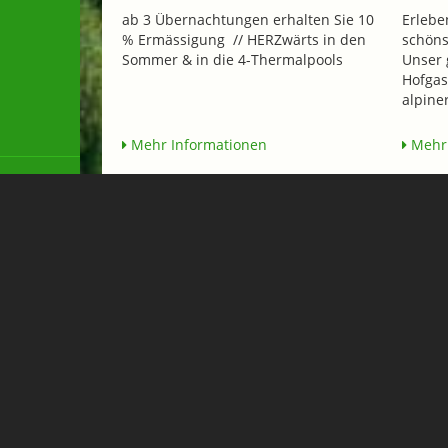
ab 3 Übernachtungen erhalten Sie 10
Erlebe
% Ermässigung // HERZwärts in den
schöns
Sommer & in die 4-Thermalpools
Unser 
Hofgas
alpiner
Mehr Informationen
Mehr 
Flughafen Transfer & Taxi 