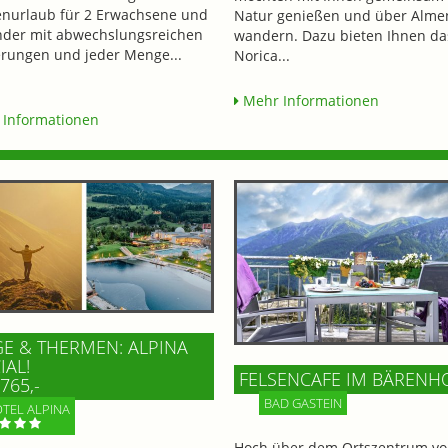
enurlaub für 2 Erwachsene und
Natur genießen und über Alme
nder mit abwechslungsreichen
wandern. Dazu bieten Ihnen da
ungen und jeder Menge...
Norica...
Mehr Informationen
Informationen
E & THERMEN: ALPINA
IAL!
FELSENCAFE IM BÄRENH
765,-
BAD GASTEIN
TEL ALPINA
Hoch über dem Ortszentrum vo