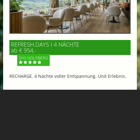
REFRESH.DAYS I 4 NÄCHTE
ab € 954,-
DAS GOLDBERG
RECHARGE. 4 Nächte voller Entspannung. Und Erlebnis.
Mehr Informationen