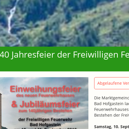
0 Jahresfeier der Freiwilligen 
Abgelaufene Ver
Die Marktgemeind
Bad Hofgastein la
Feuerwehrhauses 
Bestehen der Frei
Samstag, 10. Sep