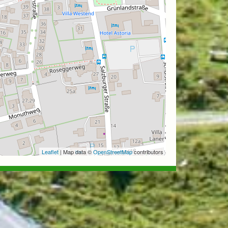
Leaflet
| Map data ©
OpenStreetMap
contributors