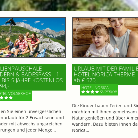
LIENPAUSCHALE -
URLAUB MIT DER FAMILI
ERN & BADESPASS - 1 K
HOTEL NORICA THERME
BIS 5 JAHRE KOSTENLOS
ab € 570,-
94,-
HOTEL NORICA
SUPERIOR
TEL VÖLSERHOF
Die Kinder haben Ferien und Si
en Sie einen unvergesslichen
möchten mit Ihnen gemeinsam 
enurlaub für 2 Erwachsene und
Natur genießen und über Alme
nder mit abwechslungsreichen
wandern. Dazu bieten Ihnen da
ungen und jeder Menge...
Norica...