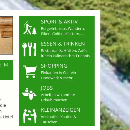
SPORT & AKTIV
Bergerlebnisse, Wandern,
Biken, Golfen, Klettern,...
ESSEN & TRINKEN
Restaurants, Hütten, Cafés
für ein kulinarisches Erlebnis
E IM
SHOPPING
Einkaufen in Gastein
Handwerk & mehr...
JOBS
Arbeiten wo andere
e
Urlaub machen
die
KLEINANZEIGEN
n
s Hotel
Verkaufen, Kaufen &
Tauschen