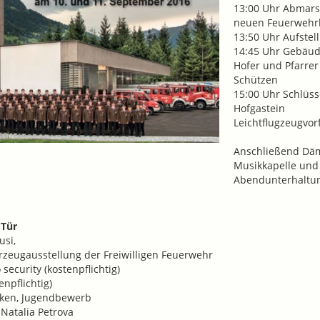
13:00 Uhr Abmarsc
neuen Feuerwehrh
13:50 Uhr Aufstel
14:45 Uhr Gebäud
Hofer und Pfarrer
Schützen
15:00 Uhr Schlüss
Hofgastein
Leichtflugzeugvor
Anschließend Dä
Musikkapelle und
Abendunterhaltun
 Tür
usi,
zeugausstellung der Freiwilligen Feuerwehr
security (kostenpflichtig)
npflichtig)
nken, Jugendbewerb
Natalia Petrova