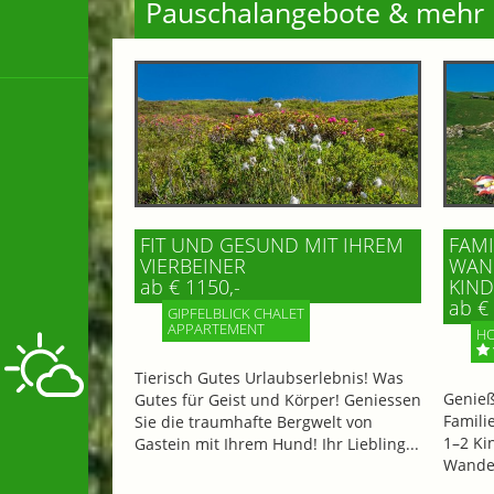
Pauschalangebote & mehr
FIT UND GESUND MIT IHREM
FAMI
VIERBEINER
WAND
ab € 1150,-
IND 
ab € 
GIPFELBLICK CHALET
APPARTEMENT
HO
Tierisch Gutes Urlaubserlebnis! Was
Genieß
Gutes für Geist und Körper! Geniessen
Famili
Sie die traumhafte Bergwelt von
1–2 Ki
Gastein mit Ihrem Hund! Ihr Liebling...
Wander