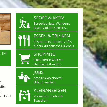
SPORT & AKTIV
Bergerlebnisse, Wandern,
Biken, Golfen, Klettern,...
ESSEN & TRINKEN
Restaurants, Hütten, Cafés
für ein kulinarisches Erlebnis
E IM
SHOPPING
Einkaufen in Gastein
Handwerk & mehr...
JOBS
Arbeiten wo andere
e
Urlaub machen
die
KLEINANZEIGEN
n
s Hotel
Verkaufen, Kaufen &
Tauschen