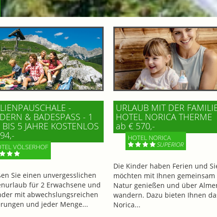
LIENPAUSCHALE -
URLAUB MIT DER FAMILI
ERN & BADESPASS - 1 K
HOTEL NORICA THERME
BIS 5 JAHRE KOSTENLOS
ab € 570,-
94,-
HOTEL NORICA
SUPERIOR
TEL VÖLSERHOF
Die Kinder haben Ferien und Si
en Sie einen unvergesslichen
möchten mit Ihnen gemeinsam 
enurlaub für 2 Erwachsene und
Natur genießen und über Alme
nder mit abwechslungsreichen
wandern. Dazu bieten Ihnen da
ungen und jeder Menge...
Norica...