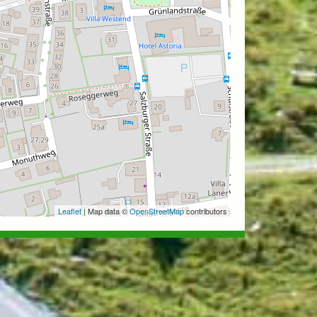
Leaflet
| Map data ©
OpenStreetMap
contributors