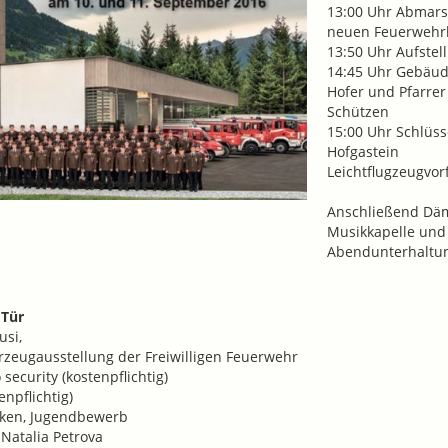
13:00 Uhr Abmarsc
neuen Feuerwehrh
13:50 Uhr Aufstel
14:45 Uhr Gebäud
Hofer und Pfarrer
Schützen
15:00 Uhr Schlüss
Hofgastein
Leichtflugzeugvor
Anschließend Dä
Musikkapelle und
Abendunterhaltun
 Tür
usi,
zeugausstellung der Freiwilligen Feuerwehr
security (kostenpflichtig)
npflichtig)
nken, Jugendbewerb
Natalia Petrova