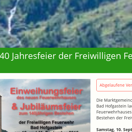
0 Jahresfeier der Freiwilligen 
Abgelaufene Ver
Die Marktgemeind
Bad Hofgastein la
Feuerwehrhauses 
Bestehen der Frei
Samstag, 10. Sep