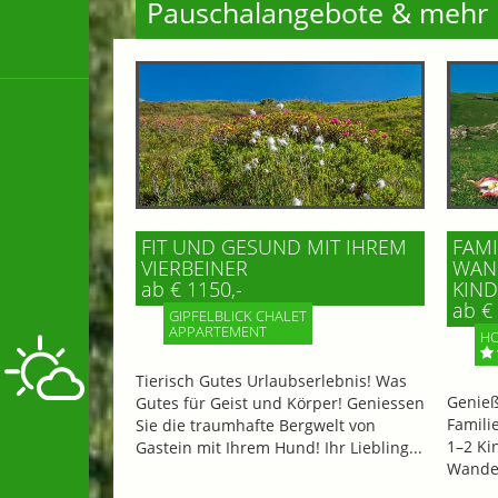
Pauschalangebote & mehr
FIT UND GESUND MIT IHREM
FAMI
VIERBEINER
WAND
ab € 1150,-
IND 
ab € 
GIPFELBLICK CHALET
APPARTEMENT
HO
Tierisch Gutes Urlaubserlebnis! Was
Genieß
Gutes für Geist und Körper! Geniessen
Famili
Sie die traumhafte Bergwelt von
1–2 Ki
Gastein mit Ihrem Hund! Ihr Liebling...
Wander