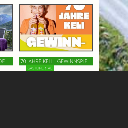
OF
70 JAHRE KELI - GEWINNSPIEL
GASTEINERTAL
n Bad
Keli, die österreichische Kult-
m
Limonade, feiert 70 Jahre! Zu diesem
ncafé
Anlaß gibt´s ein tolles Wochenende
und
für 2 Personen mit Hotelaufenthalt,
iesen
Tandemflug und Eintritt in die
Felsentherme zu gewinnen!
Mehr Informationen