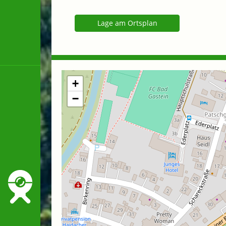
Lage am Ortsplan
+
−