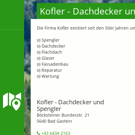
Kofler - Dachdecker u
Die Firma Kofler existiert seit den 50er Jahren 
o) Spengler
o) Dachdecker
o) Flachdach
o) Glaser
o) Fassadenbau
o) Reparatur
o) Wartung
Kofler - Dachdecker und
Spengler
Böcksteiner Bundesstr. 21
5640 Bad Gastein
+43 6434 2163