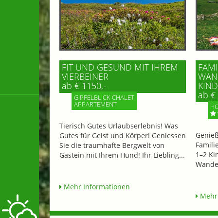
FIT UND GESUND MIT IHREM
FAMI
VIERBEINER
WAND
ab € 1150,-
IND 
ab € 
GIPFELBLICK CHALET
APPARTEMENT
HO
Tierisch Gutes Urlaubserlebnis! Was
Genieß
Gutes für Geist und Körper! Geniessen
Famili
Sie die traumhafte Bergwelt von
1–2 Ki
Gastein mit Ihrem Hund! Ihr Liebling...
Wander
Mehr Informationen
Mehr 