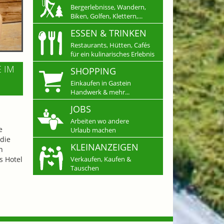
Bergerlebnisse, Wandern,
Biken, Golfen, Klettern,...
ESSEN & TRINKEN
Restaurants, Hütten, Cafés
für ein kulinarisches Erlebnis
E IM
SHOPPING
Einkaufen in Gastein
Handwerk & mehr...
JOBS
Arbeiten wo andere
e
Urlaub machen
die
KLEINANZEIGEN
n
s Hotel
Verkaufen, Kaufen &
Tauschen