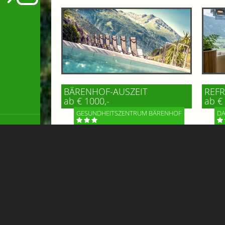
BÄRENHOF-AUSZEIT
REFR
ab € 1000,-
ab € 
GESUNDHEITSZENTRUM BÄRENHOF
DA
Einfach mal die Seele baumeln lassen,
RECHAR
Tapetenwechsel und Genuss - das
Entspa
finden Sie im Gesundheitszentrum
Bärenhof in Bad Gastein! Malerisch
hoch oben...
Mehr Informationen
Mehr 