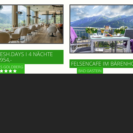
ESH.DAYS I 4 NÄCHTE
954,-
FELSENCAFE IM BÄRENH
S GOLDBERG
BAD GASTEIN
Hoch über dem Ortszentrum vo
GE. 4 Nächte voller
Gastein, im Gesundheitszentru
nnung. Und Erlebnis.
Bärenhof, wartet mit dem Felse
ein echtes Highlight auf Gäste 
BesucherInnen. Genießen Sie d
beeindruckenden Ausblick!
Informationen
Mehr Informationen