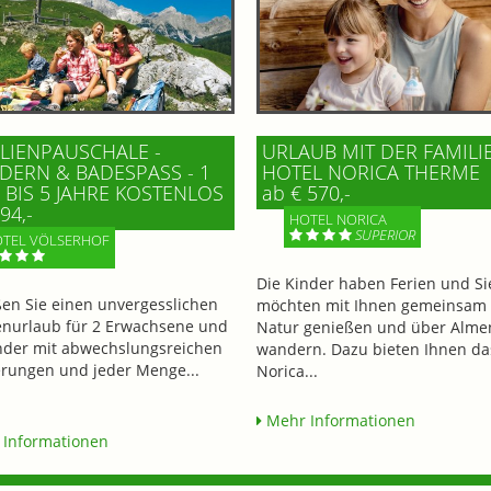
LIENPAUSCHALE -
URLAUB MIT DER FAMILI
ERN & BADESPASS - 1 K
HOTEL NORICA THERME
BIS 5 JAHRE KOSTENLOS
ab € 570,-
94,-
HOTEL NORICA
SUPERIOR
TEL VÖLSERHOF
Die Kinder haben Ferien und Si
en Sie einen unvergesslichen
möchten mit Ihnen gemeinsam 
enurlaub für 2 Erwachsene und
Natur genießen und über Alme
nder mit abwechslungsreichen
wandern. Dazu bieten Ihnen da
ungen und jeder Menge...
Norica...
Mehr Informationen
Informationen