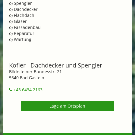
o) Spengler
o) Dachdecker
o) Flachdach
o) Glaser
o) Fassadenbau
o) Reparatur
o) Wartung
Kofler - Dachdecker und Spengler
Böcksteiner Bundesstr. 21
5640 Bad Gastein
+43 6434 2163
Lage am Ortsplan