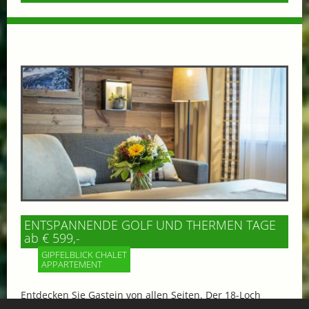
ENTSPANNENDE GOLF UND THERMEN TAGE
ab € 599,-
GIPFELBLICK CHALET
APPARTEMENT
Entdecken Sie Gastein von allen Seiten. Der 18-Loch
Golfplatz, mitten im Nationalpark Hohe Tauern gelegen,