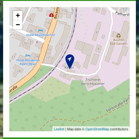
+
−
Leaflet
| Map data ©
OpenStreetMap
contributors