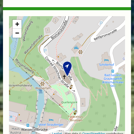
+
−
Leaflet
| Map data ©
OpenStreetMap
contributors