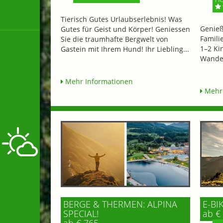
Tierisch Gutes Urlaubserlebnis! Was
Genieß
Gutes für Geist und Körper! Geniessen
Famili
Sie die traumhafte Bergwelt von
1–2 Ki
Gastein mit Ihrem Hund! Ihr Liebling...
Wander
Mehr Informationen
Mehr 
BERGE & THERMEN: ALPINA
E-BI
SPECIAL!
ab € 