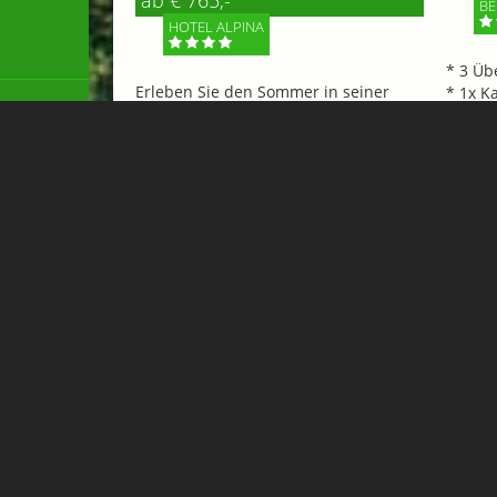
ab € 765,-
BE
HOTEL ALPINA
* 3 Üb
Erleben Sie den Sommer in seiner
* 1x K
schönsten Form im Hotel Alpina!
Gipflst
Unser gemütliches Hotel in Bad
dem E-
Hofgastein öffnet die Pforten zu
alpiner...
Mehr 
Mehr Informationen
Flughafen Transfer & Taxi 