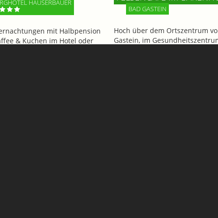
RGHOTEL HAUSERBAUER
BAD GASTEIN
Hoch über dem Ortszentrum vo
ernachtungen mit Halbpension
Gastein, im Gesundheitszentru
affee & Kuchen im Hotel oder
Bärenhof, wartet mit dem Felse
adl * 1 Tag das Gasteinertal mit
ein echtes Highlight auf Gäste 
Bike erkunden *****
BesucherInnen. Genießen Sie d
beeindruckenden Ausblick!
Informationen
Mehr Informationen
Rudigier