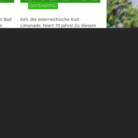
GASTEINERTAL
n Bad
Keli, die österreichische Kult-
m
Limonade, feiert 70 Jahre! Zu diesem
ncafé
Anlaß gibt´s ein tolles Wochenende
und
für 2 Personen mit Hotelaufenthalt,
iesen
Tandemflug und Eintritt in die
Felsentherme zu gewinnen!
Mehr Informationen