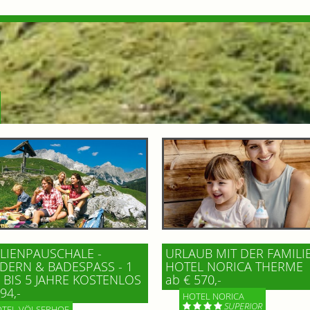
LIENPAUSCHALE -
URLAUB MIT DER FAMILI
ERN & BADESPASS - 1 K
HOTEL NORICA THERME
BIS 5 JAHRE KOSTENLOS
ab € 570,-
94,-
HOTEL NORICA
SUPERIOR
TEL VÖLSERHOF