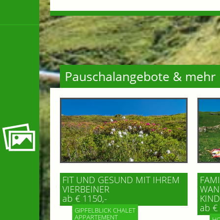
Pauschalangebote & mehr
FIT UND GESUND MIT IHREM
FAMI
VIERBEINER
WAND
ab € 1150,-
IND 
ab € 
GIPFELBLICK CHALET
APPARTEMENT
HO