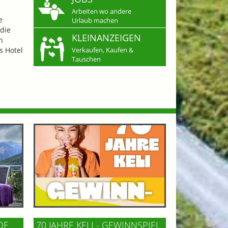
Arbeiten wo andere
e
Urlaub machen
die
KLEINANZEIGEN
n
s Hotel
Verkaufen, Kaufen &
Tauschen
OF
70 JAHRE KELI - GEWINNSPIEL