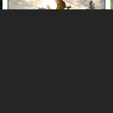
E-BIKE ERLEBNISTAGE
ab € 462,-
BERGHOTEL HAUSERBAUER
* 3 Übernachtungen mit Halbpension * 1x Kaffee &
Kuchen im Hotel oder Gipflstadl * 1 Tag das Gasteinertal
mit dem E-Bike erkunden *****
Mehr Informationen