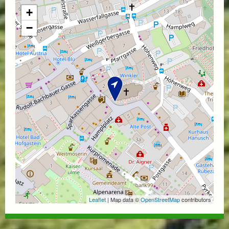
+
−
Leaflet
| Map data ©
OpenStreetMap
contributors