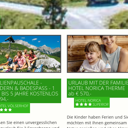
LIENPAUSCHALE -
URLAUB MIT DER FAMILI
ERN & BADESPASS - 1 K
HOTEL NORICA THERME
BIS 5 JAHRE KOSTENLOS
ab € 570,-
94,-
HOTEL NORICA
SUPERIOR
TEL VÖLSERHOF
Die Kinder haben Ferien und Si
en Sie einen unvergesslichen
möchten mit Ihnen gemeinsam 