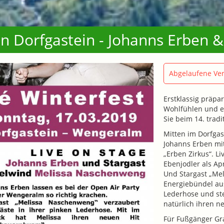
in Dorfgastein - Johanns Erben
Abgelaufene Ver
Erstklassig präpar
Wohlfühlen und ei
Sie beim 14. trad
Mitten im Dorfgas
Johanns Erben mi
„Erben Zirkus“. Li
Ebenjodler als Apr
Und Stargast „Me
Energiebündel aus
Lederhose und st
natürlich ihren 
Für Fußgänger Gra