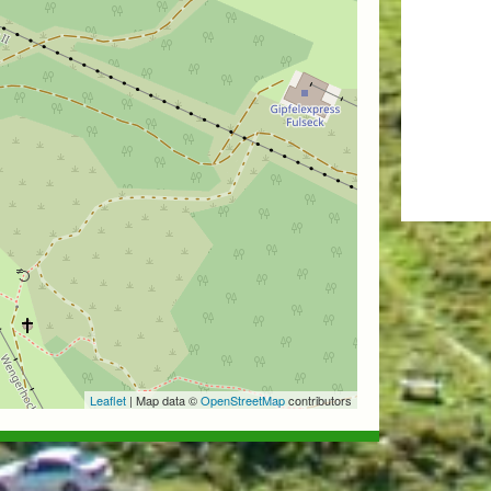
Leaflet
| Map data ©
OpenStreetMap
contributors