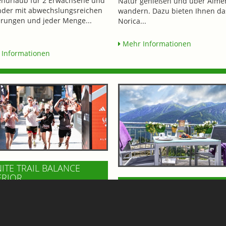
enurlaub für 2 Erwachsene und
Natur genießen und über Alme
nder mit abwechslungsreichen
wandern. Dazu bieten Ihnen da
ungen und jeder Menge...
Norica...
Mehr Informationen
Informationen
NITE TRAIL BALANCE
ERIOR
FELSENCAFE IM BÄRENH
471,-
BAD GASTEIN
TEL NORICA
SUPERIOR
Hoch über dem Ortszentrum vo