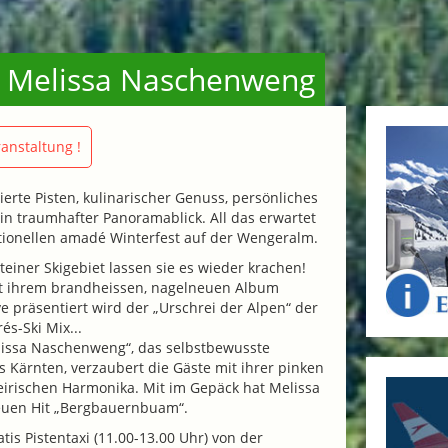
 & Melissa Naschenweng
anstaltung !
ierte Pisten, kulinarischer Genuss, persönliches
n traumhafter Panoramablick. All das erwartet
itionellen amadé Winterfest auf der Wengeralm.
teiner Skigebiet lassen sie es wieder krachen!
t ihrem brandheissen, nagelneuen Album
ve präsentiert wird der „Urschrei der Alpen“ der
és-Ski Mix...
lissa Naschenweng“, das selbstbewusste
 Kärnten, verzaubert die Gäste mit ihrer pinken
eirischen Harmonika. Mit im Gepäck hat Melissa
neuen Hit „Bergbauernbuam“.
tis Pistentaxi (11.00-13.00 Uhr) von der