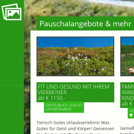
Pauschalangebote & mehr
FIT UND GESUND MIT IHREM
FAMI
VIERBEINER
WAND
ab € 1150,-
IND 
ab € 
GIPFELBLICK CHALET
APPARTEMENT
HO
Tierisch Gutes Urlaubserlebnis! Was
Genieß
Gutes für Geist und Körper! Geniessen