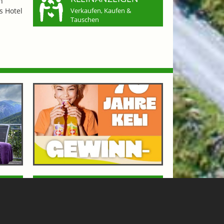
n
s Hotel
Verkaufen, Kaufen &
Tauschen
OF
70 JAHRE KELI - GEWINNSPIEL
GASTEINERTAL
n Bad
Keli, die österreichische Kult-