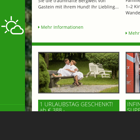
Famili
Sie die traumhafte Bergwelt von
1–2 Ki
Gastein mit Ihrem Hund! Ihr Liebling...
Wander
Mehr Informationen
Mehr 
1 URLAUBSTAG GESCHENKT!
INFI
ab € 388,-
SUP
ab € 
HOTEL PALACE
HO
Verbringen Sie 5 oder 7 wunderbare