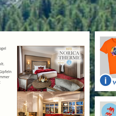
ogel
lt.
Gipfeln
Sommer
t