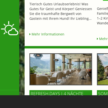
Tierisch Gutes Urlaubserlebnis! Was
Genieß
Gutes für Geist und Körper! Geniessen
Famili
Sie die traumhafte Bergwelt von
1–2 Ki
Gastein mit Ihrem Hund! Ihr Liebling...
Wander
Mehr Informationen
Mehr 
REFRESH.DAYS I 4 NÄCHTE
SOMM
ab € 954,-
AB 3
ab € 
DAS GOLDBERG