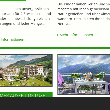
Die Kinder haben Ferien und Si
en Sie einen unvergesslichen
möchten mit Ihnen gemeinsam 
enurlaub für 2 Erwachsene und
Natur genießen und über Alme
nder mit abwechslungsreichen
wandern. Dazu bieten Ihnen da
ungen und jeder Menge...
Norica...
Mehr Informationen
Informationen
ER AUSZEIT DE LUXE
 ÜN 10%
FELSENCAFE IM BÄRENH
558,-
BAD GASTEIN