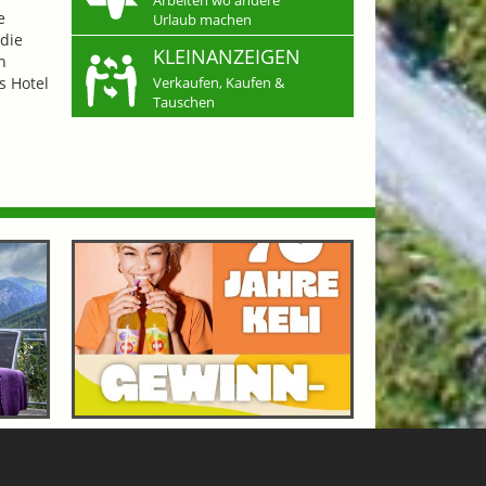
e
Urlaub machen
die
KLEINANZEIGEN
n
s Hotel
Verkaufen, Kaufen &
Tauschen
OF
70 JAHRE KELI - GEWINNSPIEL
GASTEINERTAL