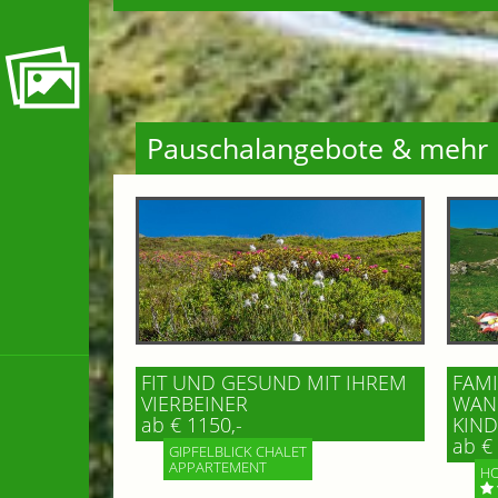
Pauschalangebote & mehr
FIT UND GESUND MIT IHREM
FAMI
VIERBEINER
WAND
ab € 1150,-
IND 
ab € 
GIPFELBLICK CHALET
APPARTEMENT
HO