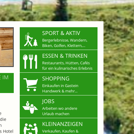
SPORT & AKTIV
Bergerlebnisse, Wandern,
Biken, Golfen, Klettern,...
ESSEN & TRINKEN
Restaurants, Hütten, Cafés
für ein kulinarisches Erlebnis
E IM
SHOPPING
Einkaufen in Gastein
Handwerk & mehr...
JOBS
Arbeiten wo andere
e
Urlaub machen
die
KLEINANZEIGEN
n
s Hotel
Verkaufen, Kaufen &