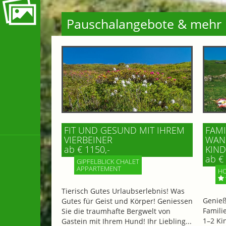
Pauschalangebote & mehr
FIT UND GESUND MIT IHREM
FAMI
VIERBEINER
WAND
ab € 1150,-
IND 
ab € 
GIPFELBLICK CHALET
APPARTEMENT
HO
Tierisch Gutes Urlaubserlebnis! Was
Genieß
Gutes für Geist und Körper! Geniessen
Famili
Sie die traumhafte Bergwelt von
1–2 Ki
Gastein mit Ihrem Hund! Ihr Liebling...