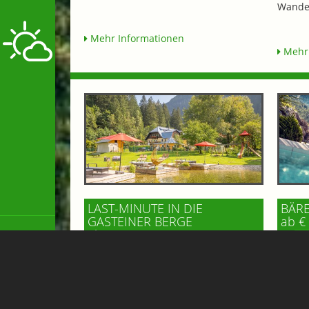
Wander
Mehr Informationen
Mehr 
LAST-MINUTE IN DIE
BÄR
GASTEINER BERGE
ab €
ab € 89,-
GE
GRUBERS HOTEL APARTMENTS
GASTEIN
Einfac
Tapete
Zimmer oder Apartment verfügbar –
finden