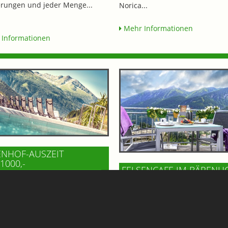
ungen und jeder Menge...
Norica...
Mehr Informationen
Informationen
ENHOF-AUSZEIT
 1000,-
FELSENCAFE IM BÄRENH
SUNDHEITSZENTRUM BÄRENHOF
BAD GASTEIN
Hoch über dem Ortszentrum vo
h mal die Seele baumeln lassen,
Gastein, im Gesundheitszentru
nwechsel und Genuss - das
Bärenhof, wartet mit dem Felse
 Sie im Gesundheitszentrum