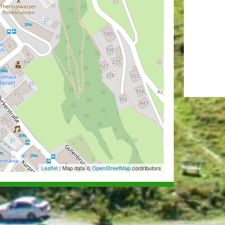
Leaflet
| Map data ©
OpenStreetMap
contributors