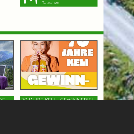
Tauschen
OF
70 JAHRE KELI - GEWINNSPIEL
GASTEINERTAL
n Bad
Keli, die österreichische Kult-
m
Limonade, feiert 70 Jahre! Zu diesem
ncafé
Anlaß gibt´s ein tolles Wochenende