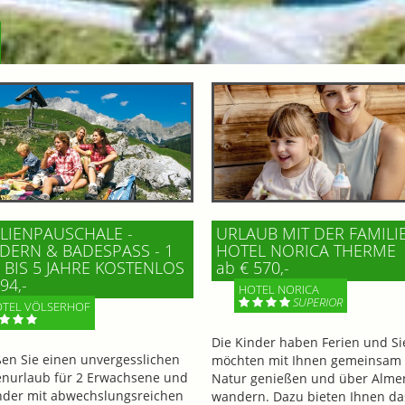
LIENPAUSCHALE -
URLAUB MIT DER FAMILI
ERN & BADESPASS - 1 K
HOTEL NORICA THERME
BIS 5 JAHRE KOSTENLOS
ab € 570,-
94,-
HOTEL NORICA
SUPERIOR
TEL VÖLSERHOF
Die Kinder haben Ferien und Si
en Sie einen unvergesslichen
möchten mit Ihnen gemeinsam 
enurlaub für 2 Erwachsene und
Natur genießen und über Alme
nder mit abwechslungsreichen
wandern. Dazu bieten Ihnen da