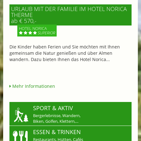
URLAUB MIT DER FAMILIE IM HOTEL NORICA
THERME
ab € 570,-
HOTEL NORICA
SUPERIOR
Die Kinder haben Ferien und Sie möchten mit Ihnen
gemeinsam die Natur genießen und über Almen
wandern. Dazu bieten Ihnen das Hotel Norica...
Mehr Informationen
SPORT & AKTIV
Bergerlebnisse, Wandern,
Biken, Golfen, Klettern,...
ESSEN & TRINKEN
Restaurants, Hütten, Cafés